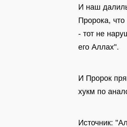
И наш далиль
Пророка, что
- тот не нар
его Аллах".
И Пророк пря
хукм по анал
Источник: "Ал