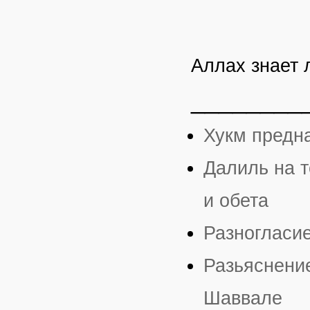
Аллах знает 
________
Хукм предн
Далиль на т
и обета
Разногласи
Разьяснение
Шаввале