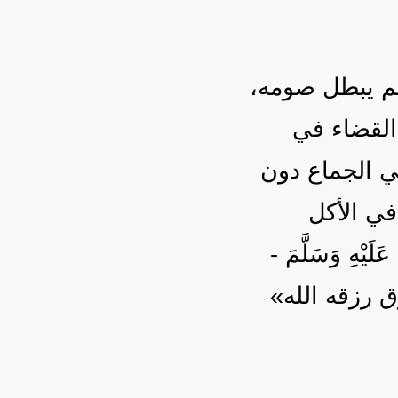
. لم يبطل صومه
 القضاء في
ي الجماع دون
في الأكل
َيْهِ وَسَلَّمَ
زق رزقه الله