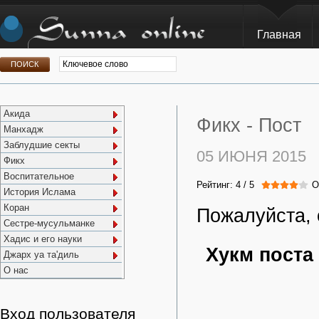
Главная
Акида
Фикх -
Пост
Манхадж
Заблудшие секты
05 ИЮНЯ 2015
Фикх
Воспитательное
Рейтинг:
4
/
5
О
История Ислама
Коран
Пожалуйста, 
Сестре-мусульманке
Хадис и его науки
Хукм поста
Джарх уа та'диль
О нас
Вход пользователя