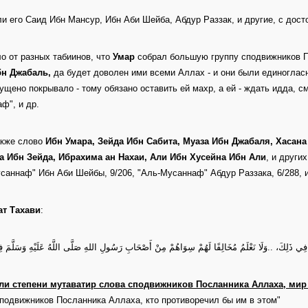
и его Саид Ибн Мансур, Ибн Аби Шейба, Абдур Раззак, и другие, с дос
о от разных табиинов, что
Умар
собрал большую группу сподвижников П
бн Джабаль,
да будет доволен ими всеми Аллах - и они были единогласны
ущено покрывало - тому обязано оставить ей махр, а ей - ждать идда, см.
ф", и др.
акже слово
Ибн Умара, Зейда Ибн Сабита, Муаза Ибн Джабаля, Хасана 
а Ибн Зейда, Ибрахима ан Нахаи, Али Ибн Хусейна Ибн Али
, и други
саннаф" Ибн Аби Шейбы, 9/206, "Аль-Мусаннаф" Абдур Раззака, 6/288, и
ат Тахави
:
 فِي ذَلِكَ، ..وَلَا نَعْلَمُ مُخَالِفًا لَهُمْ سِوَاهُمْ مِنْ أَصْحَابِ رَسُولِ اللهِ صَلَّى اللَّهُ عَلَيْهِ وَسَلَّمَ 
ли степени мутаватир слова сподвижников Посланника Аллаха, мир 
сподвижников Посланника Аллаха, кто противоречил бы им в этом"