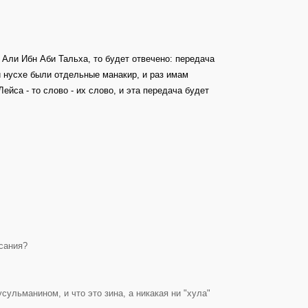
 Али Ибн Аби Тальха, то будет отвечено: передача
й нусхе были отдельные манакир, и раз имам
ейса - то слово - их слово, и эта передача будет
сания?
сульманином, и что это зина, а никакая ни "хула"