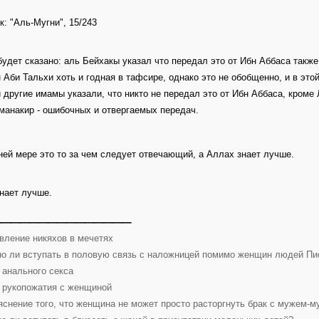
к: "Аль-Мугни", 15/243
будет сказано: аль Бейхакы указал что передал это от Ибн Аббаса также
 Аби Тальхи хоть и годная в тафсире, однако это не обобщенно, и в это
 другие имамы указали, что никто не передал это от Ибн Аббаса, кроме Л
 манакир - ошибочных и отвергаемых передач.
ней мере это то за чем следует отвечающий, а Аллах знает лучше.
нает лучше.
_______________
вление никяхов в мечетях
о ли вступать в половую связь с наложницей помимо женщин людей Пи
 анального секса
 рукопожатия с женщиной
яснение того, что женщина не может просто расторгнуть брак с мужем-му