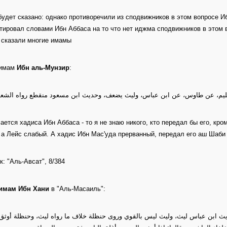
будет сказано: однако противоречили из сподвижников в этом вопросе 
тировал словами Ибн Аббаса на то что нет иджма сподвижников в этом во
к сказали многие имамы
 имам
Ибн аль-Мунзир
:
ي سليم، عن طاوس، عن ابن عباس، وليث يضعف، وحديث ابن مسعود منقطع رواه الشع
сается хадиса Ибн Аббаса - то я не знаю никого, кто передал бы его, кр
 а Лейс слабый. А хадис Ибн Мас'уда прерванный, передал его аш Шаби 
к: "Аль-Авсат", 8/384
имам Ибн Хани
в "Аль-Масаиль":
يث ابن عباس ليث، وليث ليس بالقوي وروى حنظلة خلاف ما رواه ليث، وحنظلة أوثق