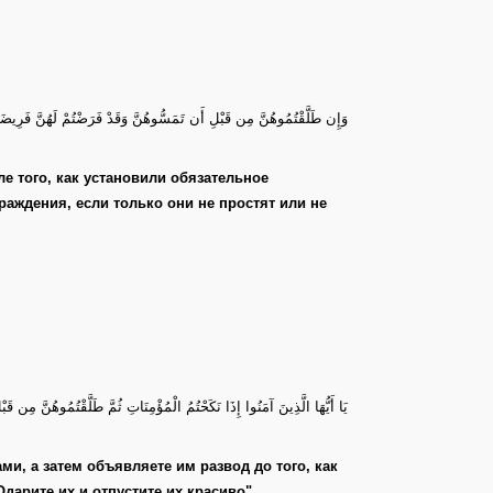
وَإِن طَلَّقْتُمُوهُنَّ مِن قَبْلِ أَن تَمَسُّوهُنَّ وَقَدْ فَرَضْتُمْ لَهُنَّ فَرِيضَةً ف
раждения, если только они не простят или не
يَا أَيُّهَا الَّذِينَ آمَنُوا إِذَا نَكَحْتُمُ الْمُؤْمِنَاتِ ثُمَّ طَلَّقْتُمُوهُنَّ مِن قَ
и, а затем объявляете им развод до того, как
идать срок. Одарите их и отпустите их красиво"