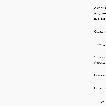
А если 
аргумен
них, ка
Сказал
بي عنه
"Что ка
Аббаса,
Источни
Сказал
 من ليث