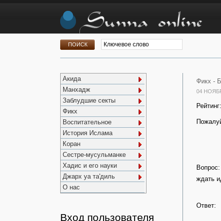
Акида
Фикх -
Б
Манхадж
04 НОЯБ
Заблудшие секты
Рейтинг
Фикх
Пожалуй
Воспитательное
История Ислама
Коран
Сестре-мусульманке
Хадис и его науки
Вопрос:
Джарх уа та'диль
ждать и
О нас
Ответ:
Вход пользователя