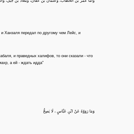
وأما عمر بن الخطاب، وعثمان بن عفان، ومعاذ بن جبل، والخ
 и Ханзаля передал по другому чем Лейс, и
баля, и праведных халифов, то они сказали - что
ахр, а ей - ждать идда"
وَمَا رَوَوْهُ عَنْ ابْنِ عَبَّاسٍ ، لَا يَصِحُّ