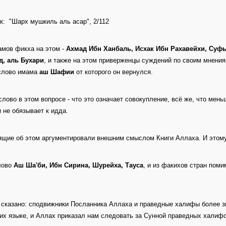
к: "Шарх мушкиль аль асар", 2/112
амов фикха на этом -
Ахмад Ибн Ханбаль, Исхак Ибн Рахавейхи, Суфь
д, аль Бухари
, и также на этом приверженцы суждений по своим мнени
слово имама
аш Шафии
от которого он вернулся.
слово в этом вопросе - что это означает совокупление, всё же, что мен
и не обязывает к идда.
ящие об этом аргументировали внешним смыслом Книги Аллаха. И этом
лово
Аш Ша'би, Ибн Сирина, Шурейха, Тауса
, и из факихов стран пом
 сказано: сподвижники Посланника Аллаха и праведные халифы более 
 их языке, и Аллах приказал нам следовать за Сунной праведных халифо