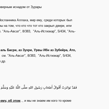
товерным иснадом от Зурары
осланника Аллаха, мир ему, среди которых был
 на том, что кто что тот кто закрыл двери, или
 "Аль-Авсат", 8/383, "Аль-Истизкар", 5/434, "Аль-
аль Басри, аз Зухри, Урвы Ибн аз Зубейра, Ато,
х см. "Аль-Авсат", 8/383, "Аль-Истизкар", 5/434,
 др.
فَقَدْ تَوَاتَرَتْ أَقْوَالُ أَصْحَابِ رَسُولِ اللهِ صَلَّى اللَّهُ عَلَيْهِ وَسَلَّمَ
ему, об этом
.., и мы не знаем им кого то кроме