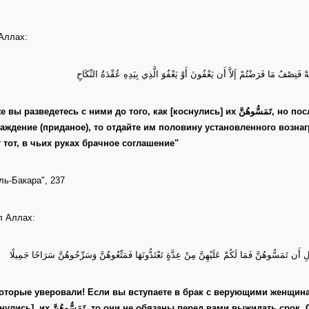
Аллах:
َنِصْفُ مَا فَرَضْتُمْ إَلاَّ أَن يَعْفُونَ أَوْ يَعْفُوَ الَّذِي بِيَدِهِ عُقْدَةُ النِّكَاحِ
зведетесь с ними до того, как [коснулись] их تَمَسُّوهُنَّ, но после того, как установили обязательное
аждение (приданое), то отдайте им половину установленного вознаг
 тот, в чьих руках брачное соглашение"
ль-Бакара", 237
л Аллах:
بْلِ أَن تَمَسُّوهُنَّ فَمَا لَكُمْ عَلَيْهِنَّ مِنْ عِدَّةٍ تَعْتَدُّونَهَا فَمَتِّعُوهُنَّ وَسَرِّحُوهُنَّ سَرَاحًا جَمِيلًا
которые уверовали! Если вы вступаете в брак с верующими женщинам
вы [коснулись] их تَمَسُّوهُنَّ, то они не обязаны перед вами выж