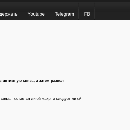
держать
Youtube
Telegram
FB
в интимную связь, а затем развел
связь - остается ли ей махр, и следует ли ей