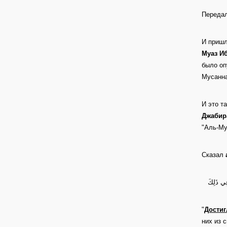
Передал
И пришл
Муаз И
было оп
Мусанна
И это т
Джабир
"Аль-Му
Сказал
فِي ذَلِكَ
"
Достиг
них из 