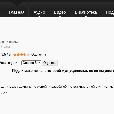
Главная
Аудио
Видео
Библиотека
Под
рак и семья
РЯ 2014
:
3.5
/
5
Оценок: 7
ста, оцените
Идда и махр жены, с которой муж уединился, но не вступил 
 Если муж уединился с женой, и развёл её, не вступив с ней в интимную 
дда?