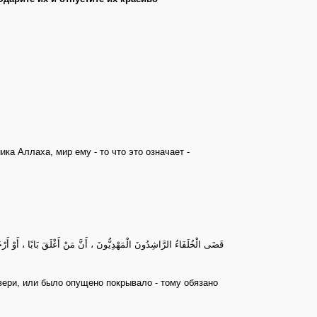
а Аллаха, мир ему - то что это означает -
قَضَى الْخُلَفَاءُ الرَّاشِدُونَ الْمَهْدِيُّونَ ، أَنَّ مَنْ أَغْلَقَ بَابًا ، أَوْ أَر
ери, или было опущено покрывало - тому обязано