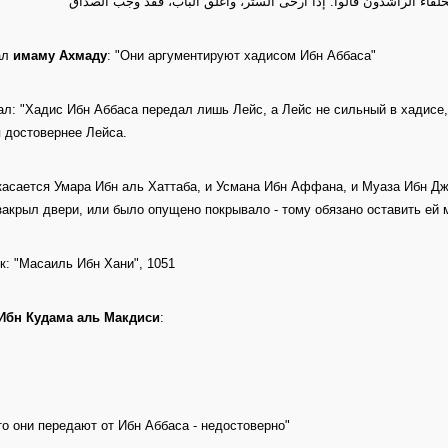
لفاء الراشدون قالوا: إذا أرخى الستر، وأغلق الباب، فقد وجب الصداق
ал
имаму Ахмаду
: "Они аргументируют хадисом Ибн Аббаса"
ал: "Хадис Ибн Аббаса передал лишь Лейс, а Лейс не сильный в хадисе,
 достовернее Лейса.
касается Умара Ибн аль Хаттаба, и Усмана Ибн Аффана, и Муаза Ибн Джа
 закрыл двери, или было опущено покрывало - тому обязано оставить ей м
к: "Масаиль Ибн Хани", 1051
Ибн Кудама аль Макдиси
:
что они передают от Ибн Аббаса - недостоверно"