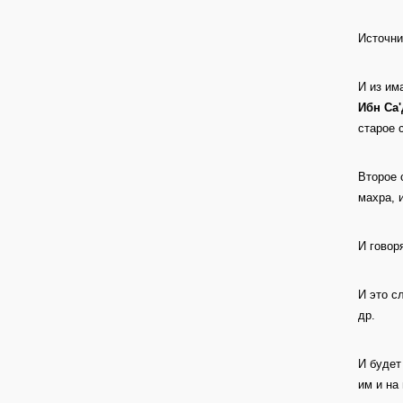
Источни
И из им
Ибн Са'
старое 
Второе 
махра, 
И говор
И это с
др.
И будет
им и на