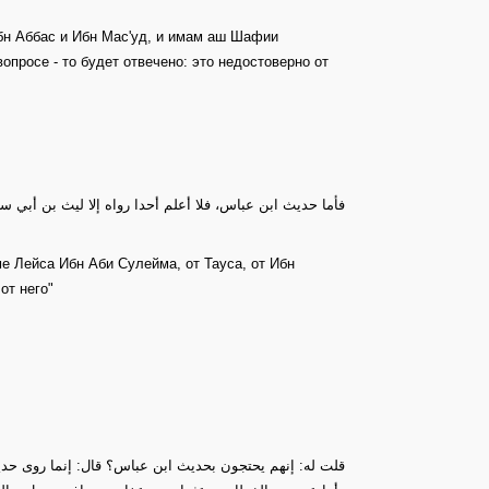
Ибн Аббас и Ибн Мас'уд, и имам аш Шафии
просе - то будет отвечено: это недостоверно от
فأما حديث ابن عباس، فلا أعلم أحدا رواه إلا ليث بن أب
оме Лейса Ибн Аби Сулейма, от Тауса, от Ибн
от него"
قلت له: إنهم يحتجون بحديث ابن عباس؟ قال: إنما روى حد