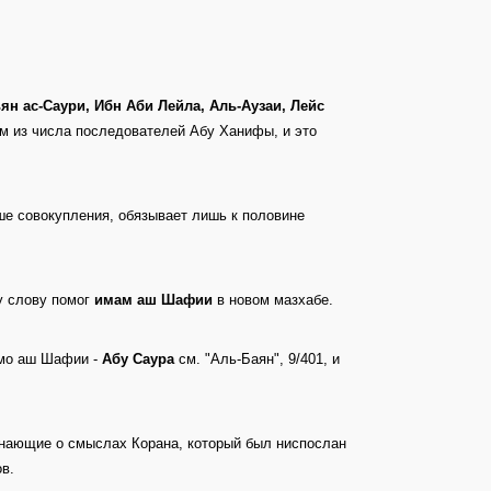
ян ас-Саури, Ибн Аби Лейла, Аль-Аузаи, Лейс
ям из числа последователей Абу Ханифы, и это
ьше совокупления, обязывает лишь к половине
у слову помог
имам аш Шафии
в новом мазхабе.
имо аш Шафии -
Абу Саура
см. "Аль-Баян", 9/401, и
знающие о смыслах Корана, который был ниспослан
в.