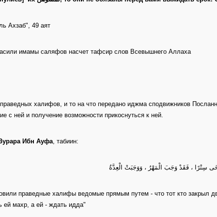
ль Ахзаб", 49 аят
асили имамы саляфов насчет тафсир слов Всевышнего Аллаха
праведных халифов, и то на что передано иджма сподвижников Посланник
ие с ней и получение возможности прикоснуться к ней.
Зурара Ибн Ауфа
, табиин:
ْخَى سِتْرًا ، فَقَدْ وَجَبَ الْمَهْرُ ، وَوَجَبَتْ الْعِدَّةُ
овили праведные халифы ведомые прямым путем - что тот кто закрыл дв
ь ей махр, а ей - ждать идда"