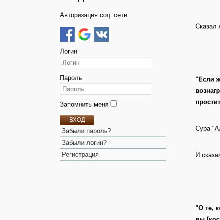
Авторизация соц. сети
Сказал 
Логин
Пароль
"Если же вы ра
вознагр
простит
Запомнить меня
ВХОД
Сура "А
Забыли пароль?
Забыли логин?
Регистрация
И сказа
"О те, 