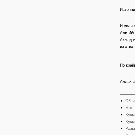
Источни
И если 
Али Ибн
Ахмад и
из этих
По край
Аллах з
___
Обья
Можн
Хукм
Хукм
Разь