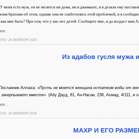
У меня есть муж, он не молится ни дома, ни в джамаате, и я делала ему наставл
воим братьям об этом, однако они не озаботились этой проблемой, и я сообщаю
 как мне быть? При том, что у нас нет детей. Сообщите мне, и да воздаст вам А
ее...
НО: 26 ФЕВРАЛЯ 2025
Из адабов гусля мужа 
Посланник Аллаха:
«Пусть не моется женщина остатком воды от жен
ь зачерпывают вместе»
(Абу Дауд, 81, Ан-Насаи, 238, Ахмад, 4/111, и 
ее...
НО: 26 ФЕВРАЛЯ 2025
МАХР И ЕГО РАЗМ