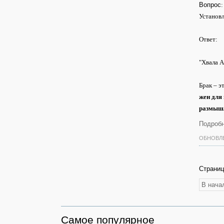
Вопрос
:
Установл
Ответ:
"Хвала А
Брак – э
жен для 
размыш
Подробн
ОБНОВЛЕ
Страниц
В нача
Самое популярное