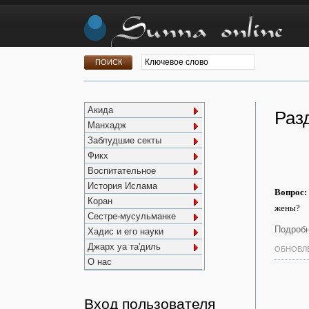
Акида
Раз
Манхадж
Заблудшие секты
Фикх
Воспитательное
История Ислама
Вопрос:
Коран
жены?
Сестре-мусульманке
Подробн
Хадис и его науки
Джарх уа та'диль
ОБНОВЛЕ
О нас
Вход пользователя