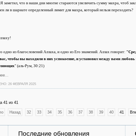
 Я заметил, что в наши дни многие стараются увеличить сумму махра, чтоб за
ен ли в шариате определенный лимит для махра, который нельзя переходить?
ллаху!
то одно из благословений Аллаха, и одно из Его знамений. Аллах говорит:
"Сред
вас, чтобы вы находили в них успокоение, и установил между вами любовь и
ляющих
" (аль-Рум, 30:21)
ее...
НО: 26 ФЕВРАЛЯ 2025
а 41 из 41
ло
Назад
32
33
34
35
36
37
38
39
40
41
Вп
Последние обновления