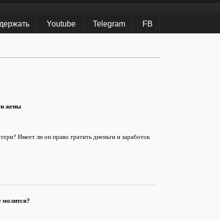
держать
Youtube
Telegram
FB
ги жены
тери? Имеет ли он право тратить дненьги и заработок
е молится?