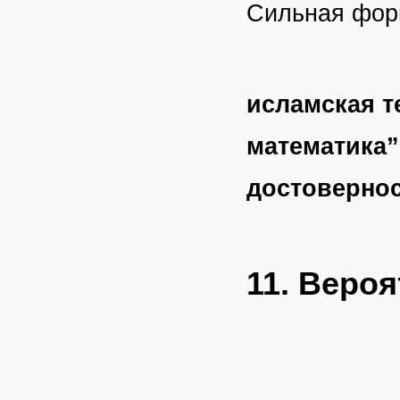
Сильная фор
исламская т
математика”
достовернос
11. Веро