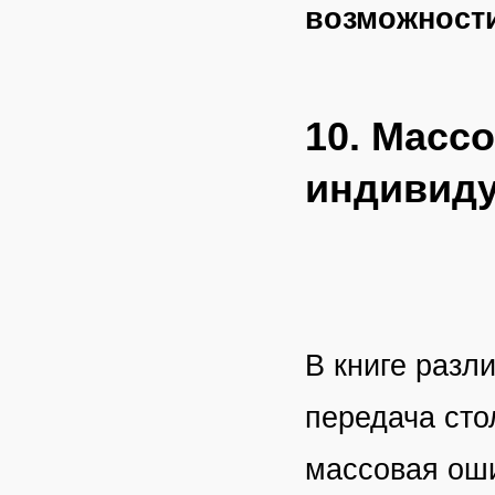
возможност
10. Масс
индивиду
В книге разл
передача сто
массовая оши