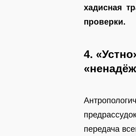
хадисная т
проверки.
4. «Устно
«ненадё
Антропологи
предрассудок
передача все