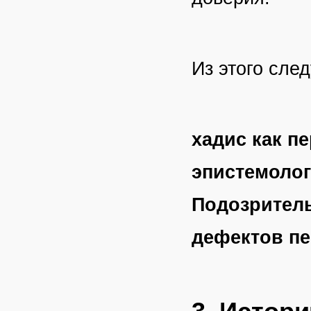
Из этого след
хадис как п
эпистемолог
Подозритель
дефектов пе