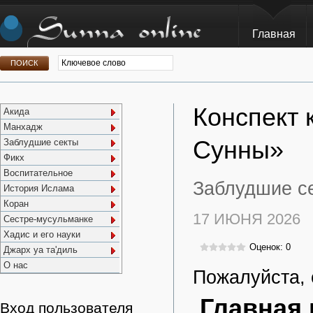
Главная
Конспект 
Акида
Манхадж
Сунны»
Заблудшие секты
Фикх
Воспитательное
Заблудшие се
История Ислама
Коран
17 ИЮНЯ 2026
Сестре-мусульманке
Хадис и его науки
Оценок: 0
Джарх уа та'диль
О нас
Пожалуйста, 
Главная 
Вход пользователя