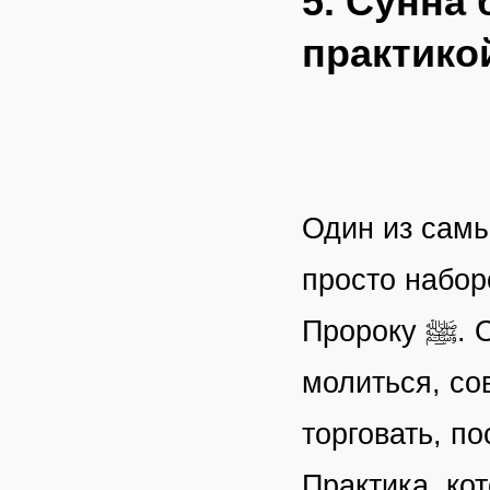
5. Сунна 
практико
Один из самы
просто набор
Пророку ﷺ. Она была образом действия общины: как
молиться, со
торговать, по
Практика, ко