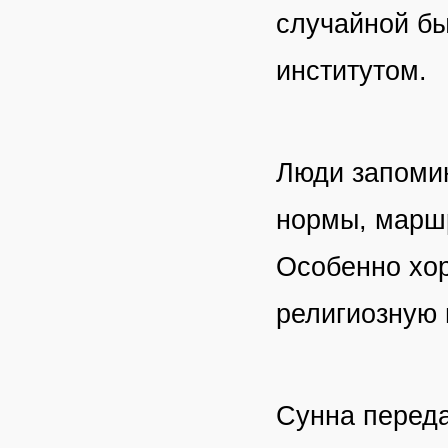
случайной бы
институтом.
Люди запомин
нормы, маршр
Особенно хор
религиозную 
Сунна переда