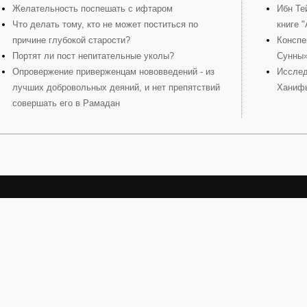
Желательность поспешать с ифтаром
Ибн Те
Что делать тому, кто не может поститься по
книге 
причине глубокой старости?
Конспе
Портят ли пост непитательные уколы?
Сунны
Опровержение приверженцам нововведений - из
Исслед
лучших добровольных деяний, и нет препятствий
Ханиф
совершать его в Рамадан