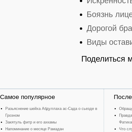
Искренност
Боязнь лиц
Дорогой бра
Виды остав
Поделиться 
Самое популярное
После
Разьяснение шейха Абдуллаха ас-Сада о сьезде в
Обраще
Грозном
Правда
Закятуль фитр и его ахкамы
Фатиха
Напоминание о месяце Рамадан
Что сл