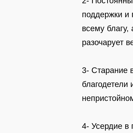
2- Постоянны
поддержки и 
всему благу,
разочарует в
3- Старание 
благодетели 
непристойном
4- Усердие в