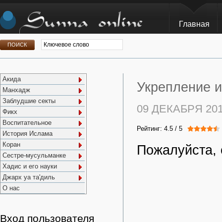
Главная
Акида
Укрепление и
Манхадж
Заблудшие секты
09 ДЕКАБРЯ 20
Фикх
Воспитательное
Рейтинг:
4.5
/
5
История Ислама
Коран
Пожалуйста, 
Сестре-мусульманке
Хадис и его науки
Джарх уа та'диль
О нас
Вход пользователя