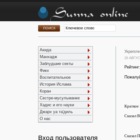
Акида
Укрепле
Манхадж
26 АВГУС
Заблудшие секты
Рейтинг
Фикх
Пожалуй
Воспитательное
История Ислама
Коран
Сестре-мусульманке
Хадис и его науки
Краткое
Джарх уа та'диль
Сказал 
О нас
Сказал 
Вход пользователя