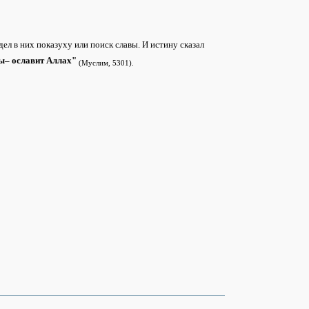
идел в них показуху или поиск славы. И истину сказал
авы– ославит Аллах"
(Муслим, 5301).