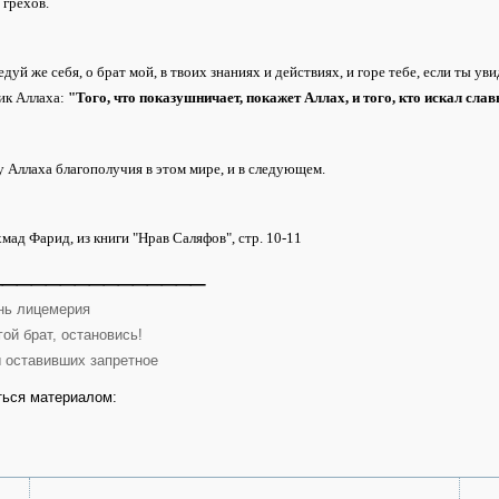
 грехов.
едуй же себя, о брат мой, в твоих знаниях и действиях, и горе тебе, если ты ув
ик Аллаха:
"Того, что показушничает, покажет Аллах, и того, кто искал сл
 Аллаха благополучия в этом мире, и в следующем.
ад Фарид, из книги "Нрав Саляфов", стр. 10-11
_______________
нь лицемерия
ой брат, остановись!
 оставивших запретное
ься материалом: