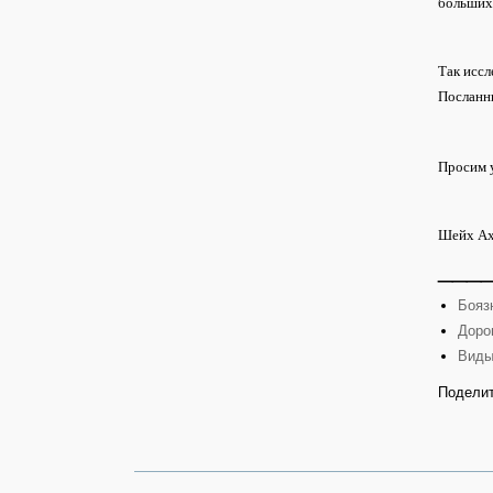
больших
Так иссл
Посланн
Просим у
Шейх Ахм
___
Бояз
Дорог
Виды
Поделит