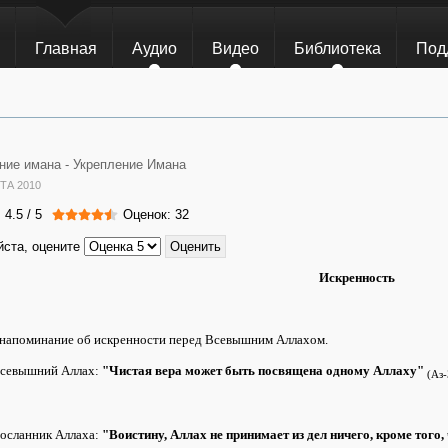
Главная
Аудио
Видео
Библиотека
Под
ние имана -
Укрепление Имана
ТА 2010
:
4.5
/
5
Оценок: 32
ста, оцените
Искренность
 напоминание об искренности перед Всевышним Аллахом.
Всевышний Аллах:
"Чистая вера может быть посвящена одному Аллаху"
(Аз-
Посланник Аллаха:
"Воистину, Аллах не принимает из дел ничего, кроме того