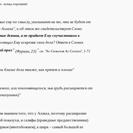
его иснад хорошим)
ные ему по смыслу, указывают на то, что не будет от
а Аллаха", и об этом же свидетельствует Слово
ные деяния, и не придает Ему соучастников в
свящал Ему искренне свои дела? Ответ в Словах
ый прах"
"
(Фуркан, 23)
см. "Ас-Сильсиля Ас-Сохиха", 1-72
ои благие дела также, как прячет и плохие
"
еного, или поклоняющегося, чья грудь расширяется от
показушник)"
им знанием того, что у Аллаха, поэтому расширение
ытой показухи, и саляфы (праведные предшественники)
ирком (многобожием), а ширк – самый большой из