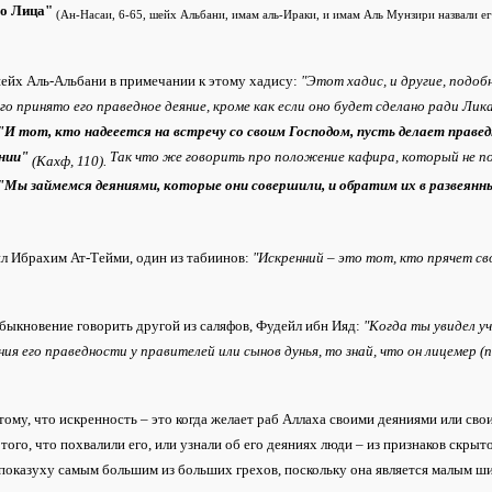
го Лица"
(Ан-Насаи, 6-65, шейх Альбани, имам аль-Ираки, и имам Аль Мунзири назвали 
ейх Аль-Альбани в примечании к этому хадису:
"Этот хадис, и другие, подоб
о принято его праведное деяние, кроме как если оно будет сделано ради Лик
"И тот, кто надееется на встречу со своим Господом, пусть делает правед
ении"
Так что же говорить про положение кафира, который не по
(Кахф, 110).
"Мы займемся деяниями, которые они совершили, и обратим их в развеянн
л Ибрахим Ат-Тейми, один из табиинов:
"Искренний – это тот, кто прячет св
быкновение говорить другой из саляфов, Фудейл ибн Ияд:
"Когда ты увидел уч
ия его праведности у правителей или сынов дунья, то знай, что он лицемер (
тому, что искренность – это когда желает раб Аллаха своими деяниями или сво
 того, что похвалили его, или узнали об его деяниях люди – из признаков скр
показуху самым большим из больших грехов, поскольку она является малым ш