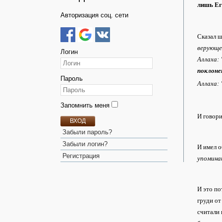
лишь Е
Авторизация соц. сети
Сказал ш
верующег
Логин
Аллаха:
поклон
Пароль
Аллаха:
Запомнить меня
И говори
ВХОД
Забыли пароль?
Забыли логин?
И имел о
Регистрация
упоминан
И это по
груди от
считали 