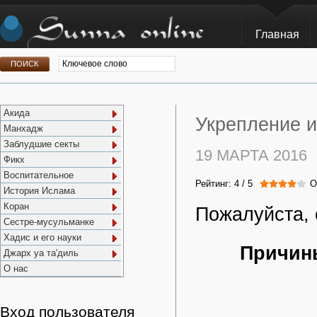
Главная
Акида
Укрепление и
Манхадж
Заблудшие секты
19 МАРТА 2016
Фикх
Воспитательное
Рейтинг:
4
/
5
О
История Ислама
Коран
Пожалуйста, 
Сестре-мусульманке
Хадис и его науки
Причин
Джарх уа та'диль
О нас
Вход пользователя