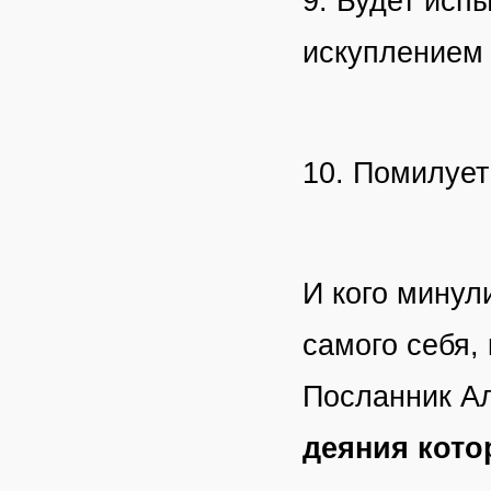
9. Будет исп
искуплением 
10. Помилуе
И кого минули
самого себя,
Посланник Ал
деяния кото