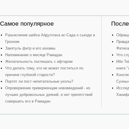
Самое популярное
После
Разьяснение шейха Абдуллаха ас-Сада о сьезде в
Обраще
Грозном
Правда
Закятуль фитр и его ахкамы
Фатиха
Напоминание о месяце Рамадан
Что сл
Желательность поспешать с ифтаром
Ибн Те
Что делать тому, кто не может поститься по
книге 
причине глубокой старости?
Конспе
Портят ли пост непитательные уколы?
Сунны
Опровержение приверженцам нововведений - из
Исслед
лучших добровольных деяний, и нет препятствий
Ханиф
совершать его в Рамадан