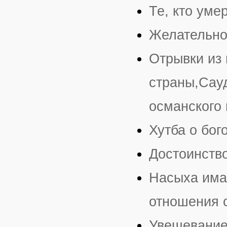
Те, кто уме
Желательнос
Отрывки из
страны,Сау
османского 
Хутба о бог
Достоинств
Насыха имам
отношения 
Увещевание