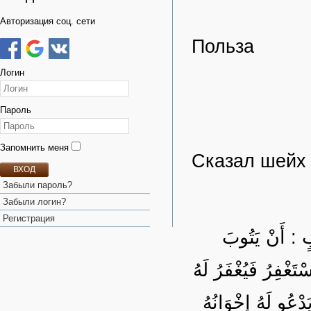
Авторизация соц. сети
Польза
Логин
Пароль
Запомнить меня
Сказал шейх
ВХОД
Забыли пароль?
Забыли логин?
Регистрация
ابٍ : أَنْ يَتُوبَ
تَغْفِرُ فَيُغْفَرُ لَهُ
دْعُو لَهُ إخْوَانُهُ