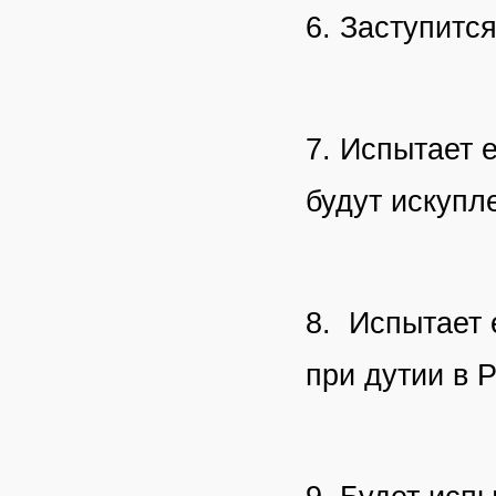
6. Заступитс
7. Испытает 
будут искупл
8. Испытает 
при дутии в Р