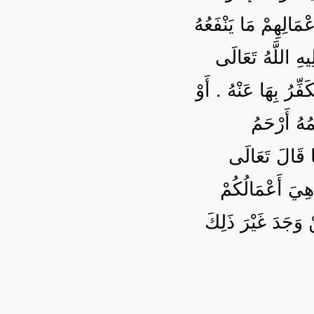
ْمَالِهِمْ مَا يَنْفَعُهُ
ِيهِ اللَّهُ تَعَالَى
فِّرُ بِهَا عَنْهُ . أَوْ
مُهُ أَرْحَمُ
ا قَالَ تَعَالَى
هِيَ أَعْمَالُكُمْ
ْ وَجَدَ غَيْرَ ذَلِكَ