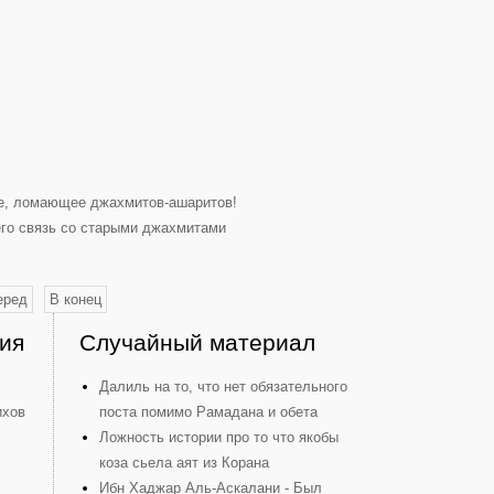
ние, ломающее джахмитов-ашаритов!
его связь со старыми джахмитами
еред
В конец
ия
Случайный материал
Далиль на то, что нет обязательного
ихов
поста помимо Рамадана и обета
Ложность истории про то что якобы
коза сьела аят из Корана
Ибн Хаджар Аль-Аскалани - Был