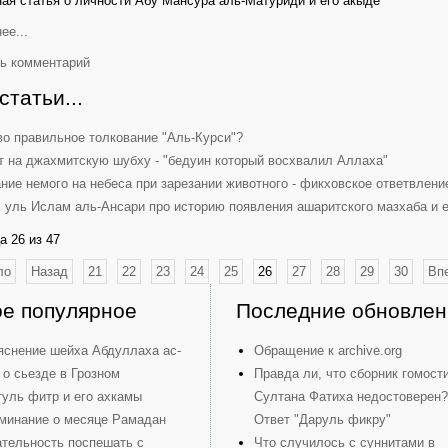
ая статья о личности Абу Мансура аль-Матуриди и его акыде
ее...
ь комментарий
статьи...
во правильное толкование "Аль-Курси"?
т на джахмитскую шубху - "бедуин который восхвалил Аллаха"
ание немого на небеса при зарезании животного - фикховское ответвле
 уль Ислам аль-Ансари про историю появления ашаритского мазхаба и 
а 26 из 47
ло
Назад
21
22
23
24
25
26
27
28
29
30
Вп
е популярное
Последние обновлен
яснение шейха Абдуллаха ас-
Обращение к archive.org
 о сьезде в Грозном
Правда ли, что сборник гомост
туль фитр и его ахкамы
Султана Фатиха недостоверен?
минание о месяце Рамадан
Ответ "Даруль фикру"
тельность поспешать с
Что случилось с суннитами в