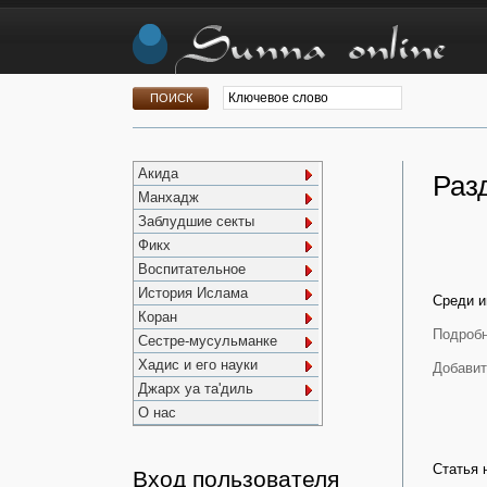
Акида
Раз
Манхадж
Заблудшие секты
Фикх
Воспитательное
История Ислама
Среди и
Коран
Подробн
Сестре-мусульманке
Хадис и его науки
Добавит
Джарх уа та'диль
О нас
Статья 
Вход пользователя