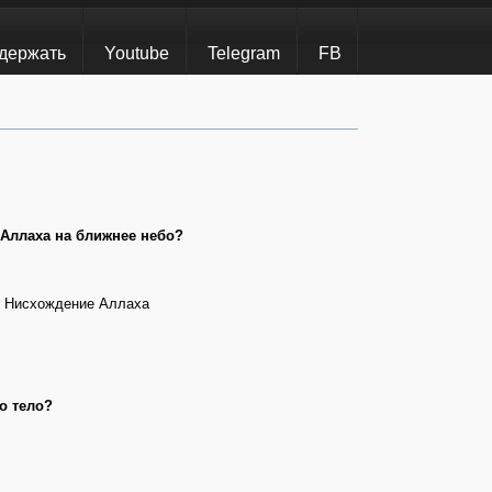
держать
Youtube
Telegram
FB
 Аллаха на ближнее небо?
у Нисхождение Аллаха
о тело?