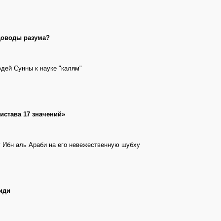
доводы разума?
дей Сунны к науке "калям"
истава 17 значений»
 Ибн аль Араби на его невежественную шубху
иди