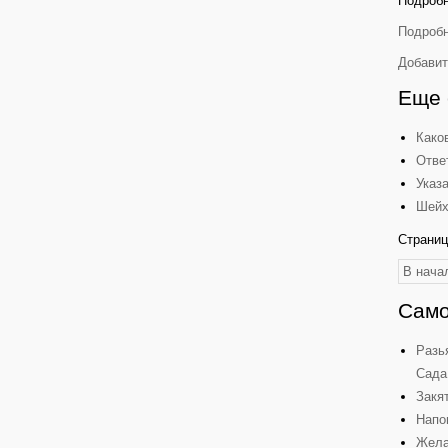
Подробн
Подробн
Добавит
Еще 
Како
Отве
Указ
Шейх
Страниц
В нача
Само
Разь
Сада
Закя
Напо
Жела