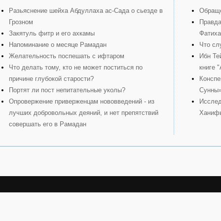
Разьяснение шейха Абдуллаха ас-Сада о сьезде в
Обраще
Грозном
Правда
Закятуль фитр и его ахкамы
Фатиха
Напоминание о месяце Рамадан
Что сл
Желательность поспешать с ифтаром
Ибн Те
Что делать тому, кто не может поститься по
книге 
причине глубокой старости?
Конспе
Портят ли пост непитательные уколы?
Сунны
Опровержение приверженцам нововведений - из
Исслед
лучших добровольных деяний, и нет препятствий
Ханиф
совершать его в Рамадан