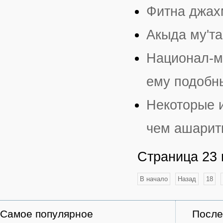
Фитна джах
Акыда му'т
Национал-м
ему подобн
Некоторые 
чем ашарит
Страница 23 
В начало
Назад
18
Самое популярное
После