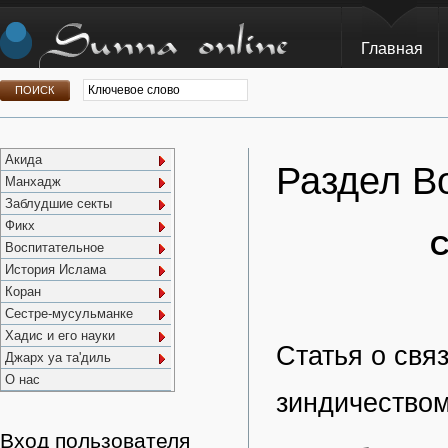
Главная
Акида
Раздел В
Манхадж
Заблудшие секты
Фикх
С
Воспитательное
История Ислама
Коран
Сестре-мусульманке
Хадис и его науки
Статья о свя
Джарх уа та'диль
О нас
зиндичество
Вход пользователя