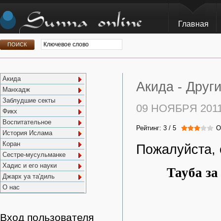
Главная
Акида
Акида -
Друг
Манхадж
Заблудшие секты
09 НОЯБРЯ 201
Фикх
Воспитательное
Рейтинг:
3
/
5
О
История Ислама
Коран
Пожалуйста, 
Сестре-мусульманке
Хадис и его науки
Тауба за
Джарх уа та'диль
О нас
Вход пользователя