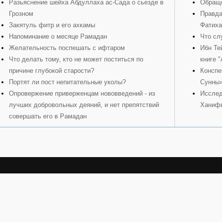
Разьяснение шейха Абдуллаха ас-Сада о сьезде в
Обраще
Грозном
Правда
Закятуль фитр и его ахкамы
Фатиха
Напоминание о месяце Рамадан
Что сл
Желательность поспешать с ифтаром
Ибн Те
Что делать тому, кто не может поститься по
книге 
причине глубокой старости?
Конспе
Портят ли пост непитательные уколы?
Сунны
Опровержение приверженцам нововведений - из
Исслед
лучших добровольных деяний, и нет препятствий
Ханиф
совершать его в Рамадан