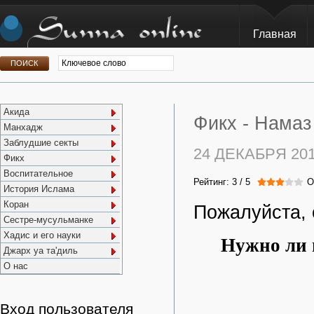
Главная
Акида
Фикх -
Намаз
Манхадж
Заблудшие секты
24 ДЕКАБРЯ 20
Фикх
Воспитательное
Рейтинг:
3
/
5
О
История Ислама
Коран
Пожалуйста, 
Сестре-мусульманке
Хадис и его науки
Нужно ли 
Джарх уа та'диль
О нас
Вход пользователя