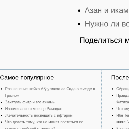
Азан и икам
Нужно ли в
Поделиться 
Самое популярное
После
Разьяснение шейха Абдуллаха ас-Сада о сьезде в
Обраще
Грозном
Правда
Закятуль фитр и его ахкамы
Фатиха
Напоминание о месяце Рамадан
Что сл
Желательность поспешать с ифтаром
Ибн Те
Что делать тому, кто не может поститься по
книге 
причине глубокой старости?
Конспе