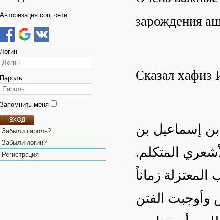
Авторизация соц. сети
зарождения аш
Логин
Сказал хафиз 
Пароль
Запомнить меня
ВХОД
بن إسماعيل بن
Забыли пароль?
Забыли логин?
لأشعري المتكلم
Регистрация
لمعتزلة زماناً
س وأوجبت الفتن