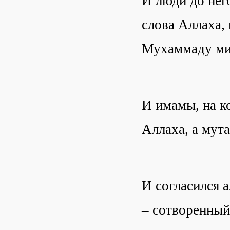
И люди до нег
слова Аллаха,
Мухаммаду ми
И имамы, на к
Аллаха, а мут
И согласился 
– сотворенный,