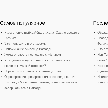
Самое популярное
После
Разьяснение шейха Абдуллаха ас-Сада о сьезде в
Обраще
Грозном
Правда
Закятуль фитр и его ахкамы
Фатиха
Напоминание о месяце Рамадан
Что сл
Желательность поспешать с ифтаром
Ибн Те
Что делать тому, кто не может поститься по
книге 
причине глубокой старости?
Конспе
Портят ли пост непитательные уколы?
Сунны
Опровержение приверженцам нововведений - из
Исслед
лучших добровольных деяний, и нет препятствий
Ханиф
совершать его в Рамадан