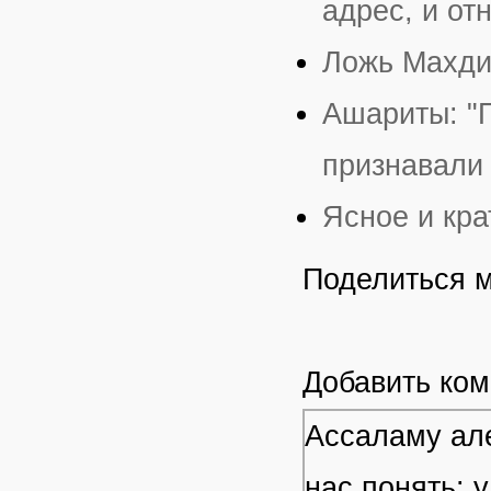
адрес, и о
Ложь Махд
Ашариты: "
признавали
Ясное и кр
Поделиться 
Добавить ко
Ассаламу але
нас понять: 