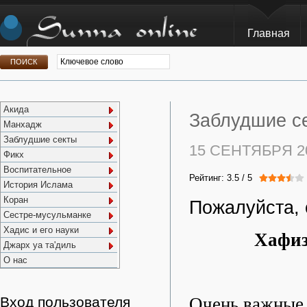
Главная
Акида
Заблудшие се
Манхадж
Заблудшие секты
15 СЕНТЯБРЯ 2
Фикх
Воспитательное
Рейтинг:
3.5
/
5
История Ислама
Коран
Пожалуйста, 
Сестре-мусульманке
Хадис и его науки
Хафиз
Джарх уа та'диль
О нас
Очень важные 
Вход пользователя