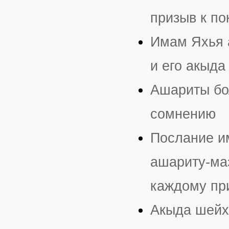
призыв к п
Имам Яхья 
и его акыда
Ашариты бо
сомнению
Послание и
ашариту-маз
каждому пр
Акыда шейх