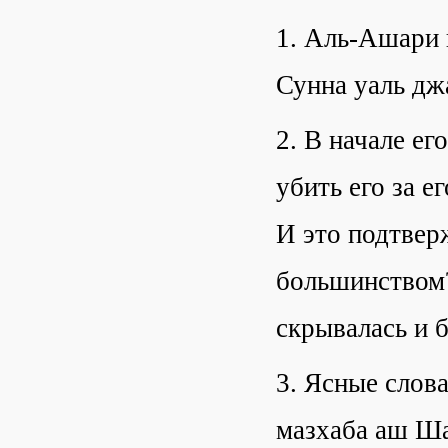
1. Аль-Ашари 
Сунна уаль дж
2. В начале ег
убить его за е
И это подтвер
большинством?"
скрывалась и 
3. Ясные слов
мазхаба аш Ша