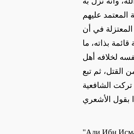
له، وأنه نزل به
 المعتمد عليهم
المعتزلة في أن
قائمة بذاته، ما
فسه لخلافه أهل
ن القتل، ثم تبع
 تركت الشافعية
"Али Ибн Исма