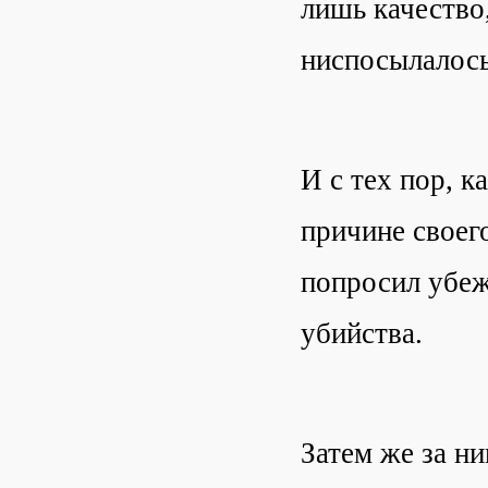
лишь качество
ниспосылалось
И с тех пор, к
причине своего
попросил убеж
убийства.
Затем же за ни