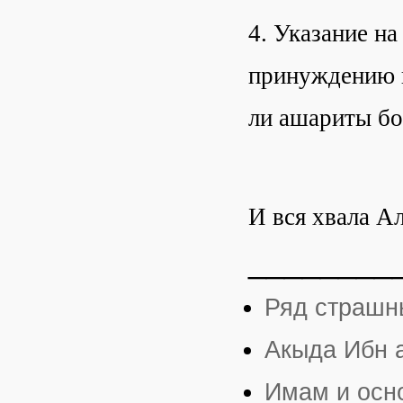
4. Указание на
принуждению п
ли ашариты б
И вся хвала А
________
Ряд страшн
Акыда Ибн 
Имам и осно