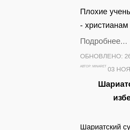
Плохие учен
- христианам
Подробнее...
ОБНОВЛЕНО: 26
АВТОР:
MINARET
03 НОЯ
Шариат
изб
Шариатский су