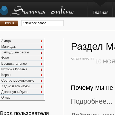
Главная
Акида
Раздел М
Манхадж
Заблудшие секты
Фикх
АВТОР:
MINARET
10 НОЯ
Воспитательное
История Ислама
Коран
Сестре-мусульманке
Хадис и его науки
Почему мы не 
Джарх уа та'диль
О нас
Подробнее...
Вход пользователя