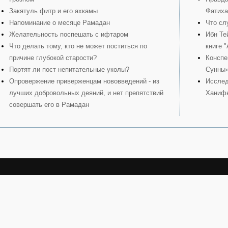
Закятуль фитр и его ахкамы
Фатиха
Напоминание о месяце Рамадан
Что сл
Желательность поспешать с ифтаром
Ибн Те
Что делать тому, кто не может поститься по
книге 
причине глубокой старости?
Конспе
Портят ли пост непитательные уколы?
Сунны
Опровержение приверженцам нововведений - из
Исслед
лучших добровольных деяний, и нет препятствий
Ханиф
совершать его в Рамадан